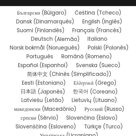
Български
(
Búlgaro
)
Čeština
(
Tcheco
)
Dansk
(
Dinamarquês
)
English
(
Inglês
)
Suomi
(
Finlandês
)
Français
(
Francês
)
Deutsch
(
Alemão
)
Italiano
Norsk bokmål
(
Norueguês
)
Polski
(
Polonês
)
Português
Română
(
Romeno
)
Español
(
Espanhol
)
Svenska
(
Sueco
)
简体中文
(
Chinês (Simplificado)
)
Eesti
(
Estoniano
)
Ελληνικά
(
Grego
)
日本語
(
Japonês
)
한국어
(
Coreano
)
Latviešu
(
Letão
)
Lietuvių
(
Lituano
)
македонски
(
Macedônio
)
Русский
(
Russo
)
српски
(
Sérvio
)
Slovenčina
(
Eslavo
)
Slovenščina
(
Esloveno
)
Türkçe
(
Turco
)
Українська
(
Ucraniano
)