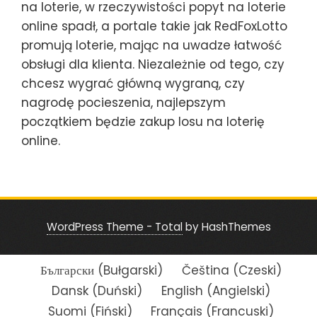
na loterie, w rzeczywistości popyt na loterie
online spadł, a portale takie jak RedFoxLotto
promują loterie, mając na uwadze łatwość
obsługi dla klienta. Niezależnie od tego, czy
chcesz wygrać główną wygraną, czy
nagrodę pocieszenia, najlepszym
początkiem będzie zakup losu na loterię
online.
WordPress Theme - Total
by HashThemes
Български
(
Bułgarski
)
Čeština
(
Czeski
)
Dansk
(
Duński
)
English
(
Angielski
)
Suomi
(
Fiński
)
Français
(
Francuski
)