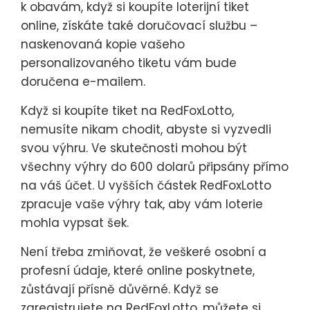
k obavám, když si koupíte loterijní tiket
online, získáte také doručovací službu –
naskenovaná kopie vašeho
personalizovaného tiketu vám bude
doručena e-mailem.
Když si koupíte tiket na RedFoxLotto,
nemusíte nikam chodit, abyste si vyzvedli
svou výhru. Ve skutečnosti mohou být
všechny výhry do 600 dolarů připsány přímo
na váš účet. U vyšších částek RedFoxLotto
zpracuje vaše výhry tak, aby vám loterie
mohla vypsat šek.
Není třeba zmiňovat, že veškeré osobní a
profesní údaje, které online poskytnete,
zůstávají přísně důvěrné. Když se
zaregistrujete na RedFoxLotto, můžete si