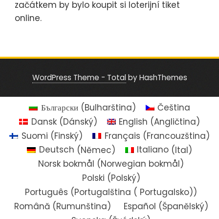
začátkem by bylo koupit si loterijní tiket
online.
WordPress Theme - Total
by HashThemes
Български
(
Bulharština
)
Čeština
Dansk
(
Dánský
)
English
(
Angličtina
)
Suomi
(
Finský
)
Français
(
Francouzština
)
Deutsch
(
Němec
)
Italiano
(
Ital
)
Norsk bokmål
(
Norwegian bokmål
)
Polski
(
Polský
)
Português
(
Portugalština ( Portugalsko)
)
Română
(
Rumunština
)
Español
(
Španělský
)