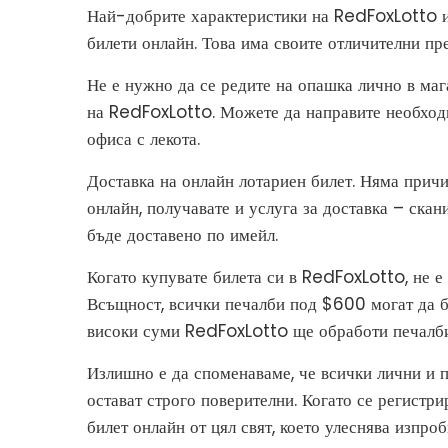
Най-добрите характеристики на RedFoxLotto из
билети онлайн. Това има своите отличителни пр
Не е нужно да се редите на опашка лично в мага
на RedFoxLotto. Можете да направите необходи
офиса с лекота.
Доставка на онлайн лотариен билет. Няма причи
онлайн, получавате и услуга за доставка – ска
бъде доставено по имейл.
Когато купувате билета си в RedFoxLotto, не е 
Всъщност, всички печалби под $600 могат да б
високи суми RedFoxLotto ще обработи печалбите
Излишно е да споменаваме, че всички лични и п
остават строго поверителни. Когато се регистр
билет онлайн от цял ​​свят, което улеснява изпр