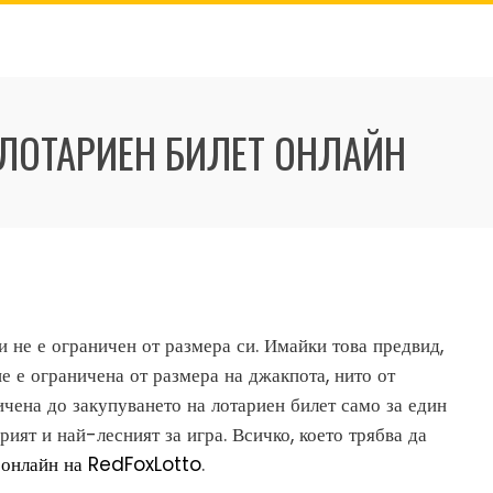
 ЛОТАРИЕН БИЛЕТ ОНЛАЙН
и не е ограничен от размера си. Имайки това предвид,
е е ограничена от размера на джакпота, нито от
ичена до закупуването на лотариен билет само за един
ият и най-лесният за игра. Всичко, което трябва да
и онлайн на RedFoxLotto
.