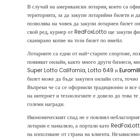
В случай на американски лотарии, които са офи
територията, за да закупи лотарийни билети и 
позволява на човек да закупи лотариен билет о
свой ред, куриер от RedFoxLotto ще закупи фи
сканирано копие на този билет по имейл.
Лотариите са едни от най-старите спортове, поз
появяват онлайн, както много други бизнеси, м
Super Lotto California, Lotto 649 и
Euromil
билет може да бъде закупен онлайн сега, точно 
Въпреки че са се оформили традиционно и все 
на интернет и технологиите е довело до това те
големи награди.
Икономическият спад не е повлиял неблагоприят
лотарии е намаляло, а портали като RedFoxLott
на използване от страна на клиента. Независим