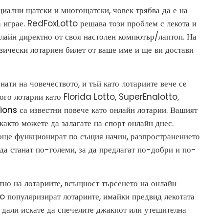
циални щатски и многощатски, човек трябва да е на
да играе. RedFoxLotto решава този проблем с лекота и
нлайн директно от своя настолен компютър/лаптоп. На
зически лотариен билет от ваше име и ще ви достави
нати на човечеството, и тъй като лотариите вече се
ного лотарии като Florida Lotto, SuperEnalotto,
lions
са известни повече като онлайн лотарии. Вашият
както можете да залагате на спорт онлайн днес.
още функционират по същия начин, разпространението
 да станат по-големи, за да предлагат по-добри и по-
но на лотариите, всъщност търсенето на онлайн
o популяризират лотариите, имайки предвид лекотата
о дали искате да спечелите джакпот или утешителна