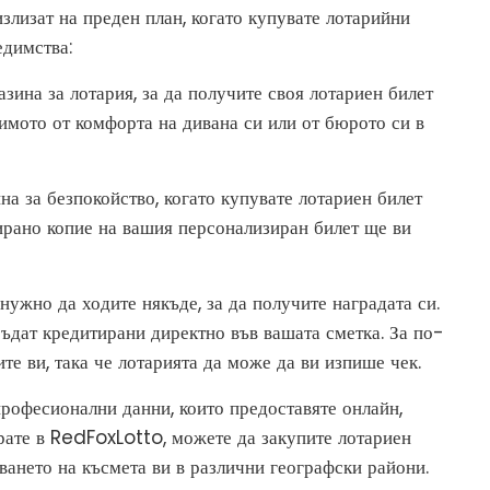
лизат на преден план, когато купувате лотарийни
едимства:
зина за лотария, за да получите своя лотариен билет
мото от комфорта на дивана си или от бюрото си в
на за безпокойство, когато купувате лотариен билет
нирано копие на вашия персонализиран билет ще ви
нужно да ходите някъде, за да получите наградата си.
ъдат кредитирани директно във вашата сметка. За по-
 ви, така че лотарията да може да ви изпише чек.
рофесионални данни, които предоставяте онлайн,
ирате в RedFoxLotto, можете да закупите лотариен
обването на късмета ви в различни географски райони.