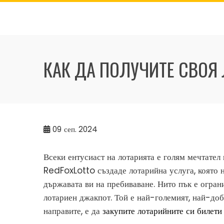
Skip
to
content
КАК ДА ПОЛУЧИТЕ СВОЯ
09
сеп. 2024
Всеки ентусиаст на лотарията е голям мечтател 
RedFoxLotto създаде лотарийна услуга, която н
държавата ви на пребиваване. Нито пък е огран
лотариен джакпот. Той е най-големият, най-добр
направите, е да
закупите лотарийните си билет