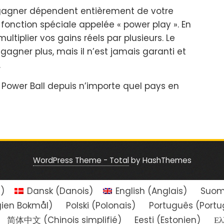
gagner dépendent entièrement de votre
 fonction spéciale appelée « power play ». En
ltiplier vos gains réels par plusieurs. Le
gagner plus, mais il n’est jamais garanti et
.
 Power Ball depuis n’importe quel pays en
WordPress Theme - Total
by HashThemes
e
)
Dansk
(
Danois
)
English
(
Anglais
)
Suom
ien Bokmål
)
Polski
(
Polonais
)
Português
(
Portu
简体中文
(
Chinois simplifié
)
Eesti
(
Estonien
)
Ελ