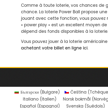
Comme à toute loterie, vos chances de 
chance. La loterie Power Ball propose une
jouant avec cette fonction, vous pouvez mu
« power play » est un excellent moyen de 
dépend des fonds disponibles à la loterie
Vous pouvez jouer à la loterie américaine
achetant votre billet en ligne ici
.
Български
(
Bulgare
)
Čeština
(
Tchèqu
Italiano
(
Italien
)
Norsk bokmål
(
Norvég
Español
(
Espagnol
)
Svenska
(
Suédois
)