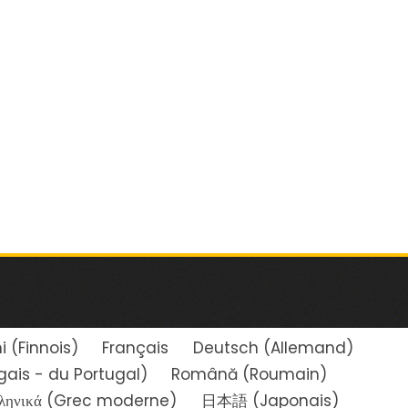
i
(
Finnois
)
Français
Deutsch
(
Allemand
)
gais - du Portugal
)
Română
(
Roumain
)
ληνικά
(
Grec moderne
)
日本語
(
Japonais
)