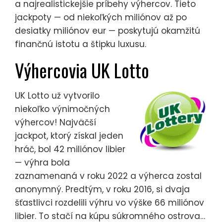
a najrealistickejšie príbehy výhercov. Tieto
jackpoty — od niekoľkých miliónov až po
desiatky miliónov eur — poskytujú okamžitú
finančnú istotu a štipku luxusu.
Výhercovia UK Lotto
UK Lotto už vytvorilo
niekoľko výnimočných
výhercov! Najväčší
jackpot, ktorý získal jeden
hráč, bol 42 miliónov libier
— výhra bola
zaznamenaná v roku 2022 a výherca zostal
anonymný. Predtým, v roku 2016, si dvaja
šťastlivci rozdelili výhru vo výške 66 miliónov
libier. To stačí na kúpu súkromného ostrova…