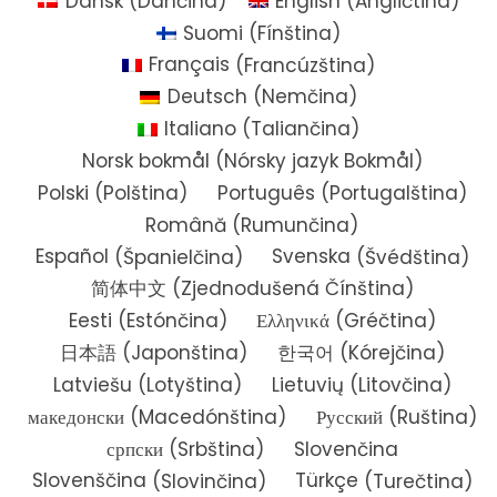
Dansk
(
Dánčina
)
English
(
Angličtina
)
Suomi
(
Fínština
)
Français
(
Francúzština
)
Deutsch
(
Nemčina
)
Italiano
(
Taliančina
)
Norsk bokmål
(
Nórsky jazyk Bokmål
)
Polski
(
Polština
)
Português
(
Portugalština
)
Română
(
Rumunčina
)
Español
(
Španielčina
)
Svenska
(
Švédština
)
简体中文
(
Zjednodušená Čínština
)
Eesti
(
Estónčina
)
Ελληνικά
(
Gréčtina
)
日本語
(
Japonština
)
한국어
(
Kórejčina
)
Latviešu
(
Lotyština
)
Lietuvių
(
Litovčina
)
македонски
(
Macedónština
)
Русский
(
Ruština
)
српски
(
Srbština
)
Slovenčina
Slovenščina
(
Slovinčina
)
Türkçe
(
Turečtina
)