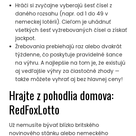
Hráči si zvyčajne vyberajú šesť čísel z
daného rozsahu (napr. od 1 do 49 v
nemeckej lotérii). Cieľom je uhádnuť
všetkých šesť vyžrebovaných čísel a získať
jackpot.
Žrebovania prebiehajú raz alebo dvakrát
týždenne, čo poskytuje pravidelné šance
na výhru. A najlepšie na tom je, že existujú
aj vedľajšie výhry za čiastočné zhody —
takže môžete vyhrať aj bez hlavnej ceny!
Hrajte z pohodlia domova:
RedFoxLotto
Už nemusíte bývať blízko britského
novinového stánku alebo nemeckého