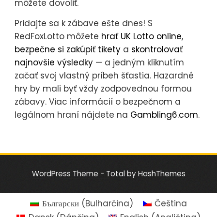
môžete dovoliť.
Pridajte sa k zábave ešte dnes! S
RedFoxLotto môžete
hrať UK Lotto online
,
bezpečne si zakúpiť tikety
a
skontrolovať
najnovšie výsledky
— a jedným kliknutím
začať svoj vlastný príbeh šťastia. Hazardné
hry by mali byť vždy zodpovednou formou
zábavy. Viac informácií o bezpečnom a
legálnom hraní nájdete na
Gambling6.com
.
WordPress Theme - Total
by HashThemes
Български
(
Bulharčina
)
Čeština