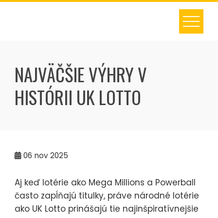
Skip
to
content
NAJVÄČŠIE VÝHRY V
HISTÓRII UK LOTTO
06
nov 2025
Aj keď lotérie ako Mega Millions a Powerball
často zapĺňajú titulky, práve národné lotérie
ako UK Lotto prinášajú tie najinšpiratívnejšie