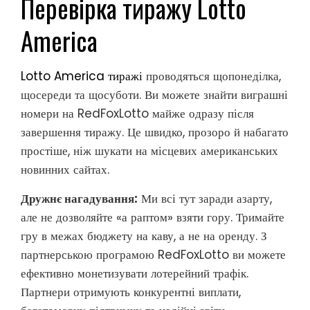
Перевірка тиражу Lotto
America
Lotto America
тиражі
проводяться
щопонеділка,
щосереди та щосуботи. Ви можете знайти виграшні
номери на RedFoxLotto майже одразу після
завершення тиражу. Це швидко, прозоро й набагато
простіше, ніж шукати на місцевих американських
новинних сайтах.
Дружнє нагадування:
Ми всі тут заради азарту,
але не дозволяйте «а раптом» взяти гору. Тримайте
гру в межах бюджету на каву, а не на оренду. З
партнерською програмою RedFoxLotto ви можете
ефективно монетизувати лотерейний трафік.
Партнери отримують конкурентні виплати,