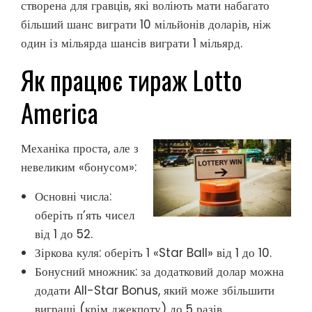
створена для гравців, які воліють мати набагато
більший шанс виграти 10 мільйонів доларів, ніж
один із мільярда шансів виграти 1 мільярд.
Як працює тираж Lotto
America
Механіка проста, але з
невеликим «бонусом»:
Основні числа:
оберіть п’ять чисел
від 1 до 52.
Зіркова куля: оберіть 1 «Star Ball» від 1 до 10.
Бонусний множник: за додатковий долар можна
додати All-Star Bonus, який може збільшити
виграші (крім джекпоту) до 5 разів.