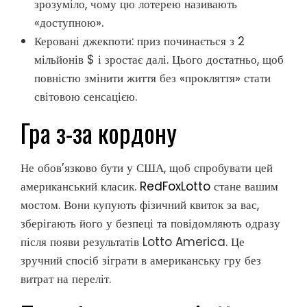
зрозуміло, чому цю лотерею називають
«доступною».
Керовані джекпоти: приз починається з 2
мільйонів $ і зростає далі. Цього достатньо, щоб
повністю змінити життя без «прокляття» стати
світовою сенсацією.
Гра з-за кордону
Не обов’язково бути у США, щоб спробувати цей
американський класик.
RedFoxLotto
стане вашим
мостом. Вони купують фізичний квиток за вас,
зберігають його у безпеці та повідомляють одразу
після появи результатів Lotto America. Це
зручний спосіб зіграти в американську гру без
витрат на переліт.