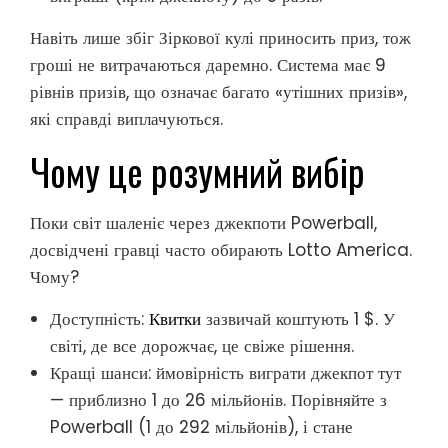
Навіть лише збіг Зіркової кулі приносить приз, тож
гроші не витрачаються даремно. Система має 9
рівнів призів, що означає багато «утішних призів»,
які справді виплачуються.
Чому це розумний вибір
Поки світ шаленіє через джекпоти Powerball,
досвідчені гравці часто обирають Lotto America.
Чому?
Доступність:
Квитки
зазвичай коштують 1 $. У
світі, де все дорожчає, це свіже рішення.
Кращі шанси: ймовірність виграти джекпот тут
— приблизно 1 до 26 мільйонів. Порівняйте з
Powerball (1 до 292 мільйонів), і стане