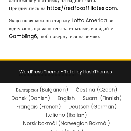
багатомовну підтримку та надійні звіти.
Приєднуйтесь на
https://redfoxaffiliates.com
.
Якщо після кожного тиражу Lotto America ви
відчуваєте, що женетеся за втратами, відвідайте
Gambling6
, щоб повернутися на землю.
WordPress Theme - Total
by HashThemes
Български
(
Bulgarian
)
Čeština
(
Czech
)
Dansk
(
Danish
)
English
Suomi
(
Finnish
)
Français
(
French
)
Deutsch
(
German
)
Italiano
(
Italian
)
Norsk bokmål
(
Norwegian Bokmål
)