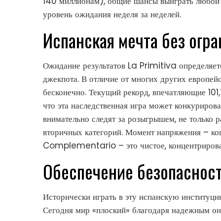
140 миллионам), общие шансы выиграть любой п
уровень ожидания неделя за неделей.
Испанская мечта без огр
Ожидание результатов La Primitiva определяе
джекпота. В отличие от многих других европей
бесконечно. Текущий рекорд, впечатляющие 101,
что эта наследственная игра может конкуриров
внимательно следят за розыгрышем, не только р
вторичных категорий. Момент напряжения – когд
Complementario – это чистое, концентрирова
Обеспечение безопаснос
Исторически играть в эту испанскую институци
Сегодня мир «плоский» благодаря надежным о