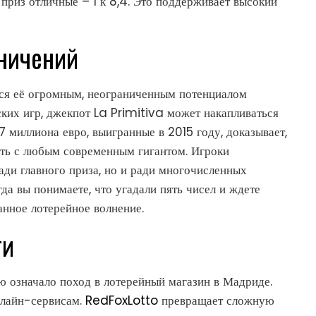
риз отличные – 1 к 8,4. Это поддерживает высокий
аничений
тся её огромным, неограниченным потенциалом
ских игр, джекпот La Primitiva может накапливаться
7 миллиона евро, выигранные в 2015 году, доказывает,
ать с любым современным гигантом. Игроки
ади главного приза, но и ради многочисленных
а вы понимаете, что угадали пять чисел и ждете
нное лотерейное волнение.
ти
ю означало поход в лотерейный магазин в Мадриде.
нлайн-сервисам.
RedFoxLotto
превращает сложную